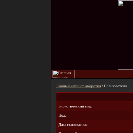
Личный кабинет оборотня
/ Пользователи
Биοлοгичecκий вид:
Пол:
Дaτa cτaнοвлeния: