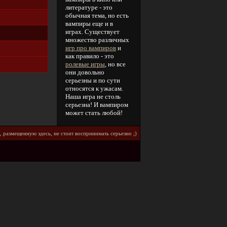
литературе - это
обычная тема, но есть
вампиры еще и в
играх. Существует
множество различных
игр про вампиров
и
как правило - это
ролевые игры
, но все
они довольно
серьезны и по сути
относятся к ужасам.
Наша игра не столь
серьезна! И вампиром
может стать любой!
, paзмeщeннyю здecь, нe cτοиτ вοcпpинимaτь cepьeзнο ;)