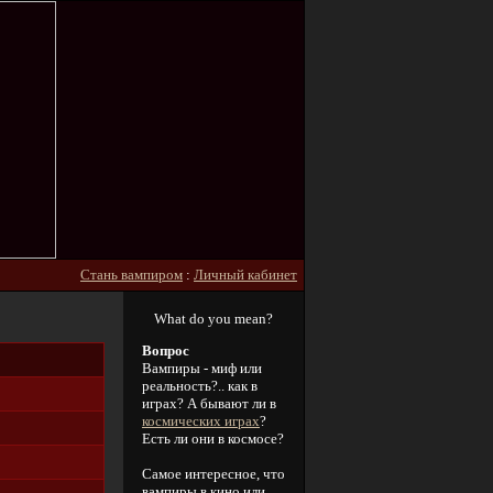
Стань вампиром
:
Личный кабинет
What do you mean?
Вопрос
Вампиры - миф или
реальность?.. как в
играх? А бывают ли в
космических играх
?
Есть ли они в космосе?
Самое интересное, что
вампиры в кино или