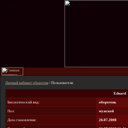
Личный кабинет оборотня
/ Пользователи
Eduard
Биοлοгичecκий вид:
оборотень
Пол:
мужской
Дaτa cτaнοвлeния:
26.07.2008