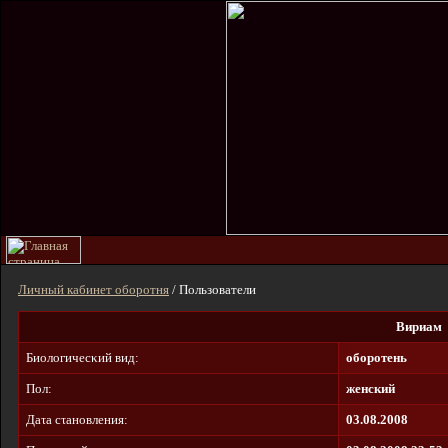
Личный кабинет оборотня
/ Пользователи
Вириам
Биοлοгичecκий вид:
оборотень
Пол:
женский
Дaτa cτaнοвлeния:
03.08.2008