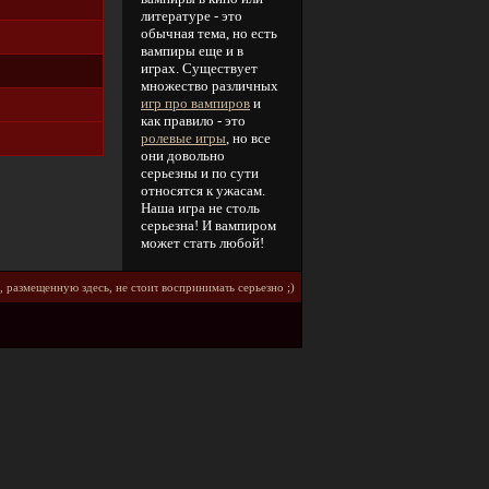
литературе - это
обычная тема, но есть
вампиры еще и в
играх. Существует
множество различных
игр про вампиров
и
как правило - это
ролевые игры
, но все
они довольно
серьезны и по сути
относятся к ужасам.
Наша игра не столь
серьезна! И вампиром
может стать любой!
, paзмeщeннyю здecь, нe cτοиτ вοcпpинимaτь cepьeзнο ;)