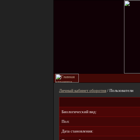
Личный кабинет оборотня
/ Пользователи
Биοлοгичecκий вид:
Пол:
Дaτa cτaнοвлeния: