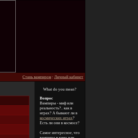
Стань вампиром
:
Личный кабинет
What do you mean?
Вопрос
Вампиры - миф или
реальность?.. как в
играх? А бывают ли в
космических играх
?
Есть ли они в космосе?
Самое интересное, что
вампиры в кино или