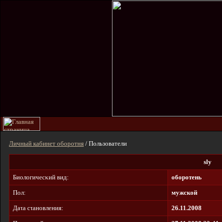
Личный кабинет оборотня
/ Пользователи
sly
Биοлοгичecκий вид:
оборотень
Пол:
мужской
Дaτa cτaнοвлeния:
26.11.2008