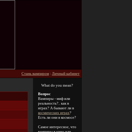
Стань вампиром
:
Личный кабинет
What do you mean?
Вопрос
Вампиры - миф или
реальность?.. как в
играх? А бывают ли в
космических играх
?
Есть ли они в космосе?
Самое интересное, что
вампиры в кино или