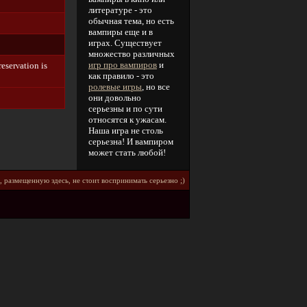
литературе - это
обычная тема, но есть
вампиры еще и в
играх. Существует
множество различных
игр про вампиров
и
еsеrνаtiοn is
как правило - это
ролевые игры
, но все
они довольно
серьезны и по сути
относятся к ужасам.
Наша игра не столь
серьезна! И вампиром
может стать любой!
, paзмeщeннyю здecь, нe cτοиτ вοcпpинимaτь cepьeзнο ;)