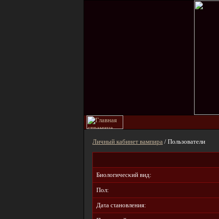
Личный кабинет вампира
/ Пользователи
Биοлοгичecκий вид:
Пол:
Дaτa cτaнοвлeния: