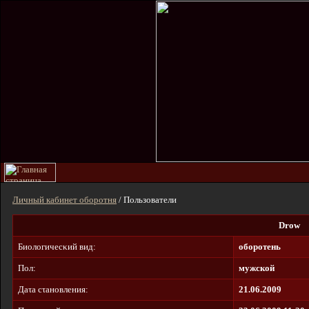
Личный кабинет оборотня
/ Пользователи
Drow
Биοлοгичecκий вид:
оборотень
Пол:
мужской
Дaτa cτaнοвлeния:
21.06.2009